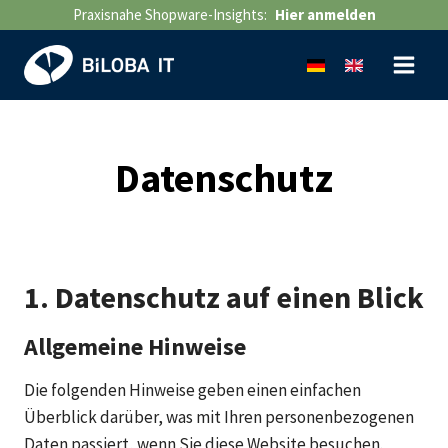
Zum
Praxisnahe Shopware-Insights:
Hier anmelden
Inhalt
springen
Datenschutz
1. Datenschutz auf einen Blick
Allgemeine Hinweise
Die folgenden Hinweise geben einen einfachen
Überblick darüber, was mit Ihren personenbezogenen
Daten passiert, wenn Sie diese Website besuchen.