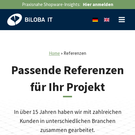
Zum
Praxisnahe Shopware-Insights:
Hier anmelden
Inhalt
springen
Home
»
Referenzen
Passende Referenzen
für Ihr Projekt
In über 15 Jahren haben wir mit zahlreichen
Kunden in unterschiedlichen Branchen
zusammen gearbeitet.