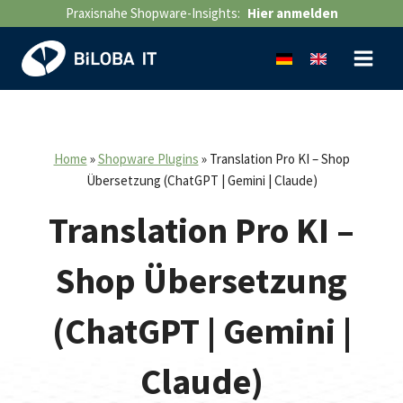
Zum
Praxisnahe Shopware-Insights:
Hier anmelden
Inhalt
springen
Home
»
Shopware Plugins
»
Translation Pro KI – Shop
Übersetzung (ChatGPT | Gemini | Claude)
Translation Pro KI –
Shop Übersetzung
(ChatGPT | Gemini |
Claude)